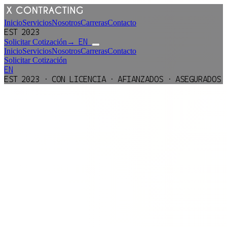
Inicio
Servicios
Nosotros
Carreras
Contacto
EST 2023
EN
Solicitar Cotización
→
Inicio
Servicios
Nosotros
Carreras
Contacto
Solicitar Cotización
EN
EST 2023 · CON LICENCIA · AFIANZADOS · ASEGURADOS